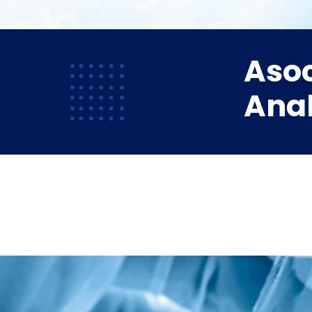
Asoc
Anal